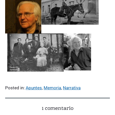
Posted in:
Apuntes
,
Memoria
,
Narrativa
o
1 comentario
n