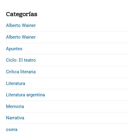
e
r
b
a
Categorías
a
d
r
Alberto Wainer
a
s
Alberto Wainer
Apuntes
Ciclo: El teatro
Crítica literaria
Literatura
Literatura argentina
Memoria
Narrativa
osera