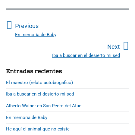
N
a
v
Previous
e
En memoria de Baby
P
g
r
Next
a
e
Iba a buscar en el desierto mi sed
N
c
v
e
i
i
P
Entradas recientes
x
r
o
ó
t
i
El maestro (relato autobiogáfico)
u
n
p
m
s
d
Iba a buscar en el desierto mi sed
a
o
p
r
e
s
Alberto Wainer en San Pedro del Atuel
o
y
e
t
S
s
En memoria de Baby
n
:
i
t
t
d
He aquí el animal que no existe
: