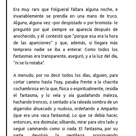
Era muy raro que Folgueral faltara alguna noche, e
invariablemente se prendía en una mano de truco.
Alguno, alguna vez –por despistado o por bromista- le
preguntó por qué siempre se aparecía después de
anochecido, y él contestó que “porque esa era la hora
de las apariciones” y que, además, si llegara más
temprano nadie se iba a enterar. Como todos los
fantasmas era transparente, aseguró, y a la luz del día,
“ni se lo notaba”.
A menudo, por no decir todos los días, alguien, para
cortar camino hasta Toay, pasaba frente a la chacrita
cochambrosa en la que, física o espiritualmente, residía
el fantasma, y lo veía y oía guadañando maleza,
hachando troncos, o sentado a la raleada sombra de un
algarrobo ahuecado y nudoso, ordeñando a Amparito
(que era una vaca fantasma). Lo que se debía hacer,
entonces, era disimular, silbando, mirar para otro lado y
seguir caminando como si nada. El fantasma, por su
parte, devolvía la gentileza, prosiguiendo