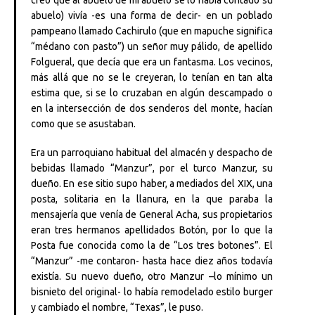
abuelo) vivía -es una forma de decir- en un poblado
pampeano llamado Cachirulo (que en mapuche significa
“médano con pasto”) un señor muy pálido, de apellido
Folgueral, que decía que era un fantasma. Los vecinos,
más allá que no se le creyeran, lo tenían en tan alta
estima que, si se lo cruzaban en algún descampado o
en la intersección de dos senderos del monte, hacían
como que se asustaban.
Era un parroquiano habitual del almacén y despacho de
bebidas llamado “Manzur”, por el turco Manzur, su
dueño. En ese sitio supo haber, a mediados del XIX, una
posta, solitaria en la llanura, en la que paraba la
mensajería que venía de General Acha, sus propietarios
eran tres hermanos apellidados Botón, por lo que la
Posta fue conocida como la de “Los tres botones”. El
“Manzur” -me contaron- hasta hace diez años todavía
existía. Su nuevo dueño, otro Manzur –lo mínimo un
bisnieto del original- lo había remodelado estilo burger
y cambiado el nombre, “Texas”, le puso.