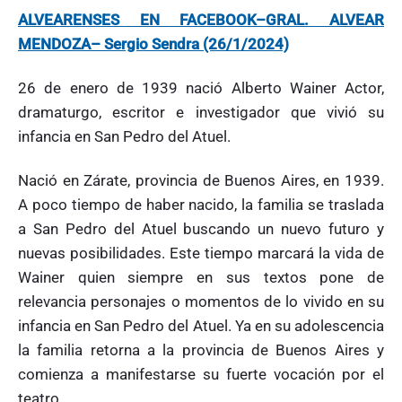
a
ALVEARENSES EN FACEBOOK–GRAL. ALVEAR
i
MENDOZA–
Sergio Sendra (26/1/2024)
n
e
r
26 de enero de 1939 nació Alberto Wainer Actor,
e
dramaturgo, escritor e investigador que vivió su
n
S
infancia en San Pedro del Atuel.
a
n
Nació en Zárate, provincia de Buenos Aires, en 1939.
P
e
A poco tiempo de haber nacido, la familia se traslada
d
a San Pedro del Atuel buscando un nuevo futuro y
r
nuevas posibilidades. Este tiempo marcará la vida de
o
d
Wainer quien siempre en sus textos pone de
e
relevancia personajes o momentos de lo vivido en su
l
A
infancia en San Pedro del Atuel. Ya en su adolescencia
t
la familia retorna a la provincia de Buenos Aires y
u
e
comienza a manifestarse su fuerte vocación por el
l
teatro.