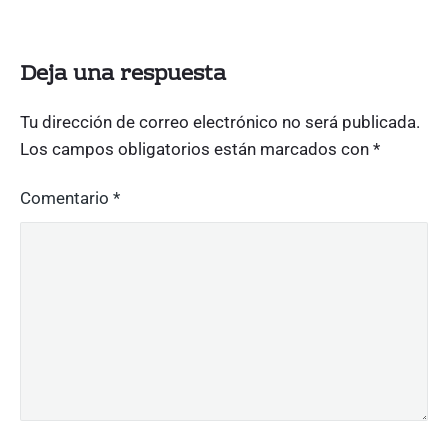
e
d
r
Deja una respuesta
o
d
e
Tu dirección de correo electrónico no será publicada.
l
Los campos obligatorios están marcados con
*
A
t
Comentario
*
u
e
l
"