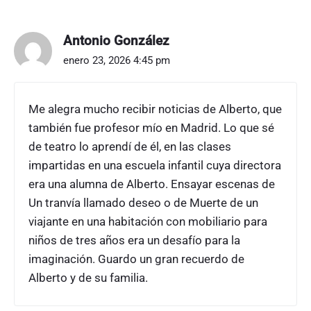
"
A
l
Antonio González
b
enero 23, 2026 4:45 pm
e
r
t
Me alegra mucho recibir noticias de Alberto, que
o
también fue profesor mío en Madrid. Lo que sé
W
a
de teatro lo aprendí de él, en las clases
i
impartidas en una escuela infantil cuya directora
n
era una alumna de Alberto. Ensayar escenas de
e
Un tranvía llamado deseo o de Muerte de un
r
viajante en una habitación con mobiliario para
e
n
niños de tres años era un desafío para la
S
imaginación. Guardo un gran recuerdo de
a
Alberto y de su familia.
n
P