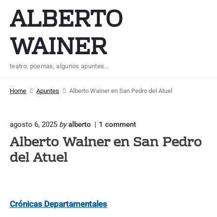
S
ALBERTO
k
i
WAINER
p
t
teatro, poemas, algunos apuntes...
o
c
Home
Apuntes
Alberto Wainer en San Pedro del Atuel
o
n
t
o
agosto 6, 2025
by
alberto
1
comment
n
Alberto Wainer en San Pedro
e
"
n
A
del Atuel
l
t
b
e
r
t
Crónicas Departamentales
o
W