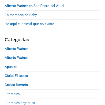
n
ó
r
Alberto Wainer en San Pedro del Atuel
C
n
y
a
d
S
En memoria de Baby
r
e
i
l
d
He aquí el animal que no existe
e
e
o
n
b
s
t
Categorías
a
G
r
r
e
a
Alberto Wainer
n
d
é
Alberto Wainer
a
s
Apuntes
Ciclo: El teatro
Crítica literaria
Literatura
Literatura argentina