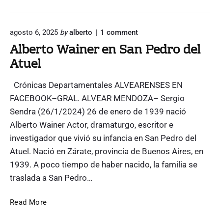
l
m
a
o
agosto 6, 2025
by
alberto
1
comment
e
n
Alberto Wainer en San Pedro del
s
"
Atuel
A
t
l
r
b
o
Crónicas Departamentales ALVEARENSES EN
e
(
r
FACEBOOK–GRAL. ALVEAR MENDOZA– Sergio
t
r
Sendra (26/1/2024) 26 de enero de 1939 nació
o
e
Alberto Wainer Actor, dramaturgo, escritor e
W
l
a
investigador que vivió su infancia en San Pedro del
a
i
Atuel. Nació en Zárate, provincia de Buenos Aires, en
n
t
e
1939. A poco tiempo de haber nacido, la familia se
o
r
traslada a San Pedro…
a
e
u
n
S
A
t
Read More
a
l
o
n