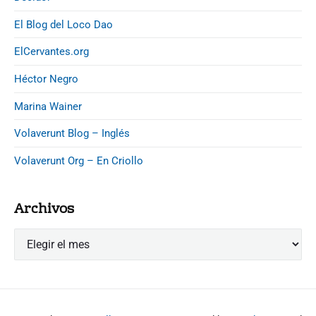
El Blog del Loco Dao
ElCervantes.org
Héctor Negro
Marina Wainer
Volaverunt Blog – Inglés
Volaverunt Org – En Criollo
Archivos
A
r
c
h
i