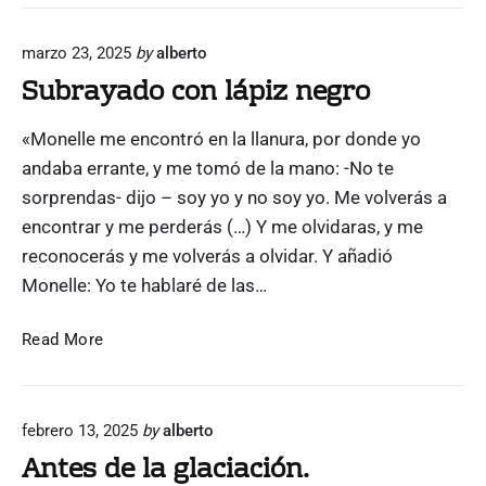
b
b
P
e
i
e
marzo 23, 2025
by
alberto
d
r
o
r
Subrayado con lápiz negro
t
g
o
o
á
d
«Monelle me encontró en la llanura, por donde yo
W
e
f
l
a
andaba errante, y me tomó de la mano: -No te
i
A
i
c
sorprendas- dijo – soy yo y no soy yo. Me volverás a
t
n
o
u
encontrar y me perderás (…) Y me olvidaras, y me
e
e
)
reconocerás y me volverás a olvidar. Y añadió
l
r
Monelle: Yo te hablaré de las…
"
e
n
S
Read More
S
u
a
b
n
r
P
febrero 13, 2025
by
alberto
a
e
Antes de la glaciación.
y
d