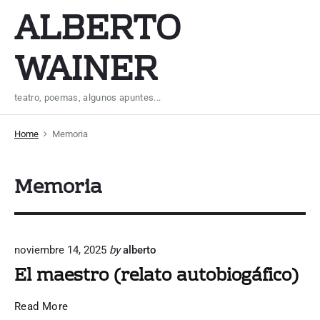
S
ALBERTO
k
i
WAINER
p
t
teatro, poemas, algunos apuntes...
o
c
Home
Memoria
o
n
Memoria
t
e
n
t
noviembre 14, 2025
by
alberto
El maestro (relato autobiogáfico)
E
Read More