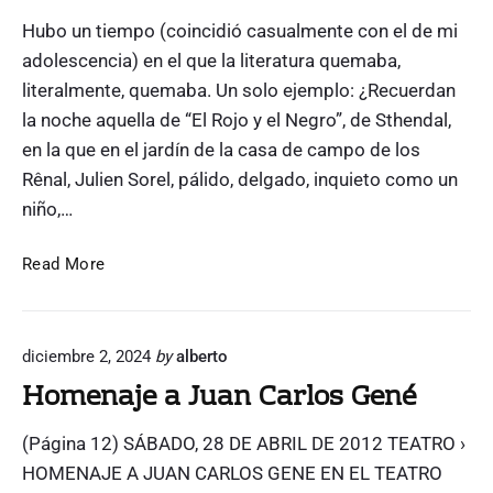
a
r
Hubo un tiempo (coincidió casualmente con el de mi
d
o
o
adolescencia) en el que la literatura quemaba,
d
c
literalmente, quemaba. Un solo ejemplo: ¿Recuerdan
e
o
la noche aquella de “El Rojo y el Negro”, de Sthendal,
l
n
en la que en el jardín de la casa de campo de los
A
l
t
Rênal, Julien Sorel, pálido, delgado, inquieto como un
á
u
niño,…
p
e
i
l
A
Read More
z
n
n
t
e
e
g
diciembre 2, 2024
by
alberto
s
r
Homenaje a Juan Carlos Gené
d
o
e
(Página 12) SÁBADO, 28 DE ABRIL DE 2012 TEATRO ›
l
a
HOMENAJE A JUAN CARLOS GENE EN EL TEATRO