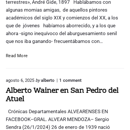
terrestres», André Gide, 1897 Hablábamos con
algunas momias amigas, de aquellos pintores
académicos del siglo XIX y comienzos del XX, a los
que de jóvenes habíamos aborrecido, y a los que
ahora -signo inequívoco del aburguesamiento senil
que nos iba ganando- frecuentábamos con…
I
Read More
b
a
a
o
agosto 6, 2025
by
alberto
1
comment
b
n
Alberto Wainer en San Pedro del
u
"
Atuel
A
s
l
c
b
a
Crónicas Departamentales ALVEARENSES EN
e
r
r
FACEBOOK–GRAL. ALVEAR MENDOZA– Sergio
t
e
Sendra (26/1/2024) 26 de enero de 1939 nació
o