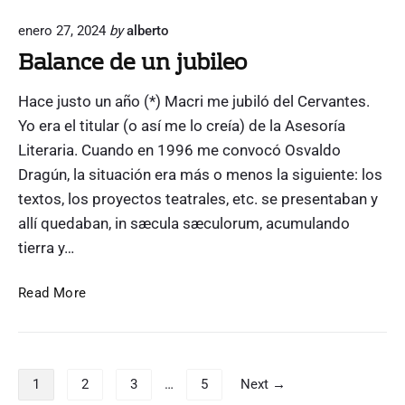
i
u
o
enero 27, 2024
by
alberto
e
n
Balance de un jubileo
m
a
á
l
Hace justo un año (*) Macri me jubiló del Cervantes.
s
d
a
Yo era el titular (o así me lo creía) de la Asesoría
e
c
Literaria. Cuando en 1996 me convocó Osvaldo
l
á
Dragún, la situación era más o menos la siguiente: los
b
d
textos, los proyectos teatrales, etc. se presentaban y
e
e
s
allí quedaban, in sæcula sæculorum, acumulando
l
o
tierra y…
a
v
B
Read More
i
a
d
l
a
a
…
P
n
1
2
3
…
5
Next →
a
c