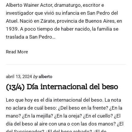
n
Alberto Wainer Actor, dramaturgo, escritor e
W
e
a
investigador que vivió su infancia en San Pedro del
l
i
Atuel. Nació en Zárate, provincia de Buenos Aires, en
n
d
e
1939. A poco tiempo de haber nacido, la familia se
e
r
traslada a San Pedro…
s
e
i
n
S
A
e
Read More
a
l
r
n
b
t
P
e
o
e
abril 13, 2024
by
alberto
d
r
m
r
(13/4) Día internacional del beso
t
i
o
o
s
d
Leo que hoy es el día internacional del beso. La nota
W
e
e
l
a
no aclara de cuál beso: ¿Del beso en la frente? ¿En la
d
A
i
mano? ¿En la mejilla? ¿En la oreja? ¿En el cuello? ¿El
t
n
u
día del beso al aire con una o con las dos manos? ¿El
e
e
del Succionador? ¿El del beso robado? ¿El de…