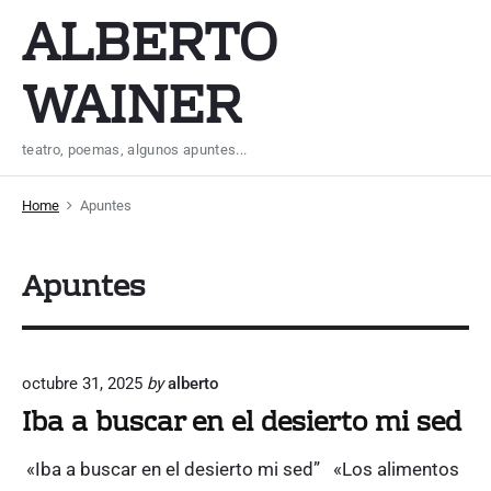
S
ALBERTO
k
i
WAINER
p
t
teatro, poemas, algunos apuntes...
o
c
Home
Apuntes
o
n
Apuntes
t
e
n
t
octubre 31, 2025
by
alberto
Iba a buscar en el desierto mi sed
«Iba a buscar en el desierto mi sed” «Los alimentos