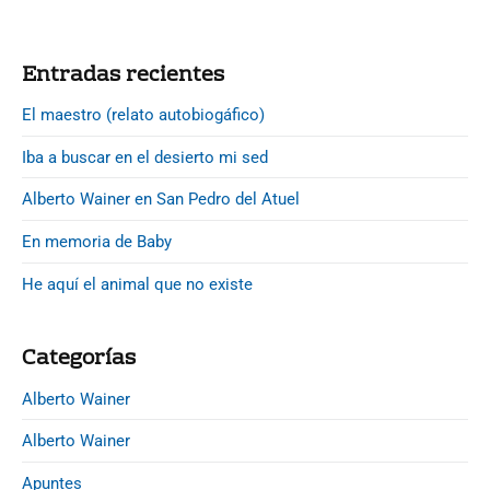
g
e
i
d
P
n
Entradas recientes
e
r
a
u
i
El maestro (relato autobiogáfico)
c
n
m
i
j
Iba a buscar en el desierto mi sed
a
u
ó
r
Alberto Wainer en San Pedro del Atuel
b
n
y
i
d
S
En memoria de Baby
l
e
i
e
d
He aquí el animal que no existe
e
e
o
n
b
t
Categorías
a
r
r
a
Alberto Wainer
d
Alberto Wainer
a
s
Apuntes