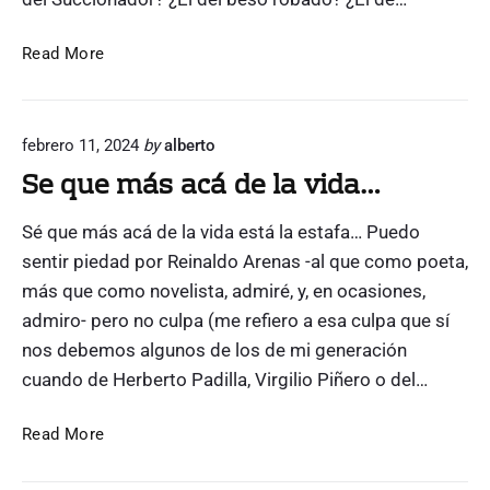
l
r
"
e
(
Read More
n
1
S
3
a
/
n
febrero 11, 2024
by
alberto
4
P
Se que más acá de la vida…
)
e
D
d
Sé que más acá de la vida está la estafa… Puedo
í
r
a
sentir piedad por Reinaldo Arenas -al que como poeta,
o
i
más que como novelista, admiré, y, en ocasiones,
d
n
admiro- pero no culpa (me refiero a esa culpa que sí
e
t
nos debemos algunos de los de mi generación
l
e
cuando de Herberto Padilla, Virgilio Piñero o del…
A
r
t
n
S
u
Read More
a
e
e
c
q
l