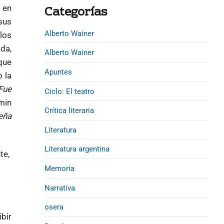
d
Categorías
 en
e
sus
b
Alberto Wainer
los
a
da,
Alberto Wainer
r
que
Apuntes
o la
Fue
Ciclo: El teatro
min
Crítica literaria
eña
Literatura
Literatura argentina
te,
Memoria
Narrativa
osera
ibir