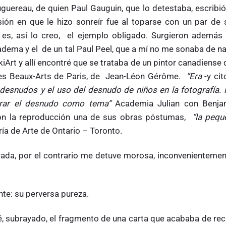
reau, de quien ​Paul Gauguin, que lo detestaba, escribió
sión en que le hizo sonreír fue al toparse con un par de 
, es, así lo creo, el ejemplo obligado. Surgieron además 
ema y el de un tal Paul Peel, que a mí no me sonaba de na
rt y allí encontré que se trataba de un pintor canadiense 
 des Beaux-Arts de Paris, de Jean-Léon Gérôme.
“Era
-y cit
desnudos y el uso del desnudo de niños en la fotografía. 
lorar el desnudo como tema”
Academia Julian con Benja
ron la reproducción una de sus obras póstumas,
“la pequ
ría de Arte de Ontario – Toronto.
da, por el contrario me detuve morosa, inconvenientemen
te: su perversa pureza.
ré, subrayado, el fragmento de una carta que acababa de rec