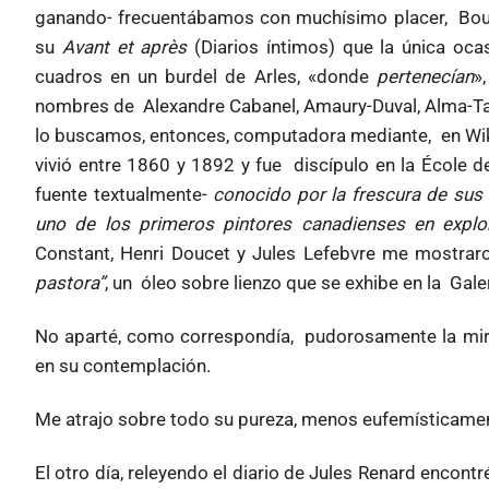
ganando- frecuentábamos con muchísimo placer, Bougue
su
Avant et après
(Diarios íntimos) que la única oca
cuadros en un burdel de Arles, «donde
pertenecían
»
nombres de Alexandre Cabanel, Amaury-Duval, Alma-Tad
lo buscamos, entonces, computadora mediante, en WikiA
vivió entre 1860 y 1892 y fue discípulo en la École
fuente textualmente-
conocido por la frescura de sus 
uno de los primeros pintores canadienses en exp
Constant, Henri Doucet y Jules Lefebvre me mostra
pastora”
, un óleo sobre lienzo que se exhibe en la Gale
No aparté, como correspondía, pudorosamente la mira
en su contemplación.
Me atrajo sobre todo su pureza, menos eufemísticamen
El otro día, releyendo el diario de Jules Renard encont