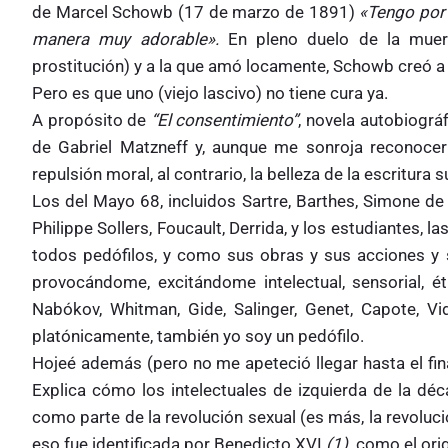
de Marcel Schowb (17 de marzo de 1891)
«Tengo por 
manera muy adorable».
En pleno duelo de la muert
prostitución) y a la que amó locamente, Schowb creó 
Pero es que uno (viejo lascivo) no tiene cura ya.
A propósito de
“El consentimiento”
, novela autobiográ
de Gabriel Matzneff y, aunque me sonroja reconocer
repulsión moral, al contrario, la belleza de la escritura
Los del Mayo 68, incluidos Sartre, Barthes, Simone de B
Philippe Sollers, Foucault, Derrida, y los estudiantes, la
todos pedófilos, y como sus obras y sus acciones y
provocándome, excitándome intelectual, sensorial, 
Nabókov, Whitman, Gide, Salinger, Genet, Capote, Vi
platónicamente, también yo soy un pedófilo.
Hojeé además (pero no me apeteció llegar hasta el final
Explica cómo los intelectuales de izquierda de la déc
como parte de la revolución sexual (es más, la revoluc
eso fue identificada por Benedicto XVI
(1)
como el orig