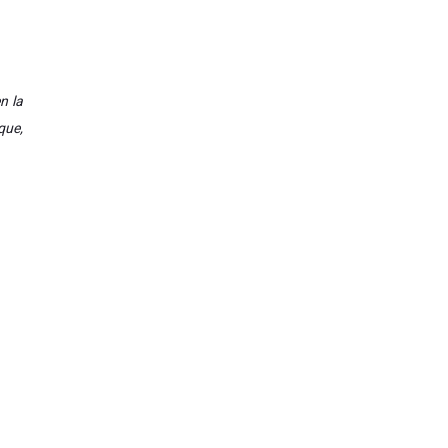
n la
que,