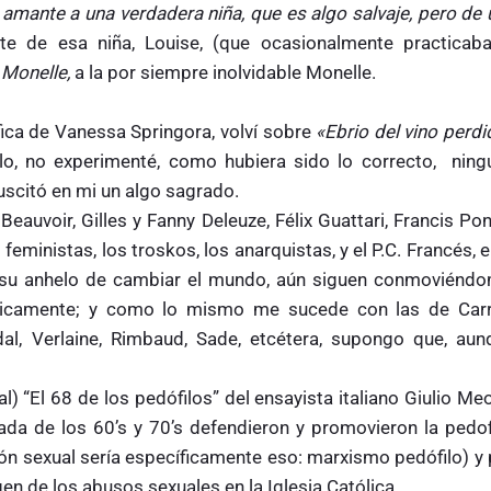
amante a una verdadera niña, que es algo salvaje, pero de 
e de esa niña, Louise, (que ocasionalmente practicaba
a
Monelle,
a la por siempre inolvidable Monelle.
fica de Vanessa Springora, volví sobre
«Ebrio del vino perd
lo, no experimenté, como hubiera sido lo correcto, ning
 suscitó en mi un algo sagrado.
eauvoir, Gilles y Fanny Deleuze, Félix Guattari, Francis Po
s feministas, los troskos, los anarquistas, y el P.C. Francés, 
 su anhelo de cambiar el mundo, aún siguen conmoviéndo
éticamente; y como lo mismo me sucede con las de Carro
dal, Verlaine, Rimbaud, Sade, etcétera, supongo que, aun
) “El 68 de los pedófilos” del ensayista italiano Giulio Meo
ada de los 60’s y 70’s defendieron y promovieron la pedofi
ión sexual sería específicamente eso: marxismo pedófilo) y
en de los abusos sexuales en la Iglesia Católica.