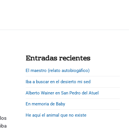
P
Entradas recientes
r
El maestro (relato autobiogáfico)
i
m
Iba a buscar en el desierto mi sed
a
Alberto Wainer en San Pedro del Atuel
r
y
En memoria de Baby
S
He aquí el animal que no existe
los
i
iba