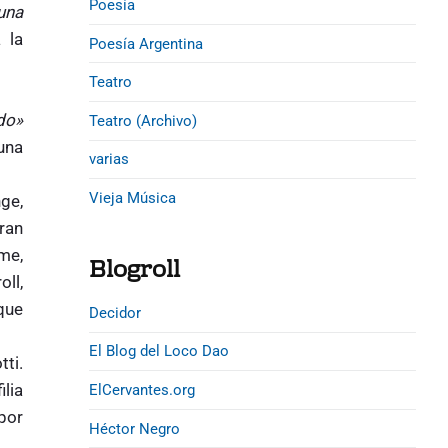
Poesía
una
 la
Poesía Argentina
Teatro
ido»
Teatro (Archivo)
una
varias
Vieja Música
nge,
eran
me,
Blogroll
ll,
que
Decidor
El Blog del Loco Dao
tti.
lia
ElCervantes.org
 por
Héctor Negro