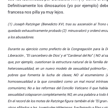
Definitivamente los dinosaurios (yo por ejemplo) deb
francesa nos pilla ya muy lejos.
(1) Joseph Ratzinger (Benedicto XVI, tras su ascensión al Trono 
quedado exhaustivamente probado (2) minusvaloró y ordenó encubri
a los abusadores.
Durante su ejercicio como prefecto de la Congregación para la Doc
Liberación , “El cancerbero de Dios’ y el “Cardenal del No” ( NO al 
que, por ejemplo, cuestionan la estructura natural de la familia 
heterosexualidad, en un nuevo modelo de sexualidad polimorfa» ;
pobres que fomenta la lucha de clases; NO al ecumenismo (en
homosexualidad a la que consideró como un mal moral intrínseco
comunismo; No a las reformas del Concilio Vaticano II que había
sexualidad colapsaron completamente; NO, en una palabra a todo l
En el record de los motes de Ratzinge figura también el de “El gr
otros afiliados a las Juventudes Hitlerianas, fue llamado a filas y s