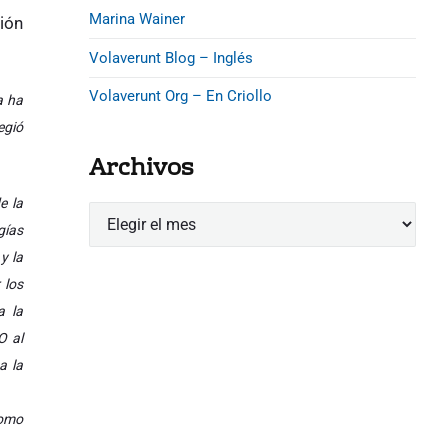
Marina Wainer
ión
Volaverunt Blog – Inglés
Volaverunt Org – En Criollo
a ha
egió
Archivos
e la
A
gías
r
y la
c
h
 los
i
a la
v
O al
o
a la
s
como