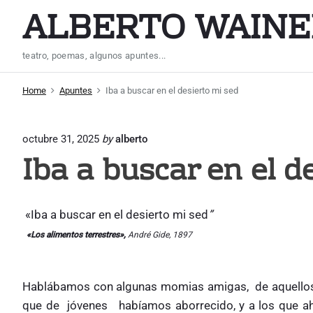
S
ALBERTO WAINE
k
i
teatro, poemas, algunos apuntes...
p
t
Home
Apuntes
Iba a buscar en el desierto mi sed
o
c
octubre 31, 2025
by
alberto
o
Iba a buscar en el d
n
t
e
«Iba a buscar en el desierto mi sed
”
n
t
«Los alimentos terrestres»,
André Gide, 1897
Hablábamos con algunas momias amigas, de aquellos p
que de jóvenes habíamos aborrecido, y a los que aho