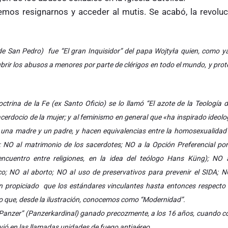
emos resignarnos y acceder al mutis. Se acabó, la revoluc
de San Pedro) fue “El gran Inquisidor” del papa Wojtyła quien, como y
r los abusos a menores por parte de clérigos en todo el mundo, y prot
trina de la Fe (ex Santo Oficio) se lo llamó “El azote de la Teología d
sacerdocio de la mujer; y al feminismo en general que «ha inspirado ideolo
de una madre y un padre, y hacen equivalencias entre la homosexualidad 
 NO al matrimonio de los sacerdotes; NO a la Opción Preferencial por
cuentro entre religiones, en la idea del teólogo Hans Küng); NO 
; NO al aborto; NO al uso de preservativos para prevenir el SIDA; N
n propiciado que los estándares vinculantes hasta entonces respecto 
o que, desde la ilustración, conocemos como “Modernidad”.
an Panzer” (Panzerkardinal) ganado precozmente, a los 16 años, cuando 
irvió en las llamadas unidades de fuego antiaéreo.