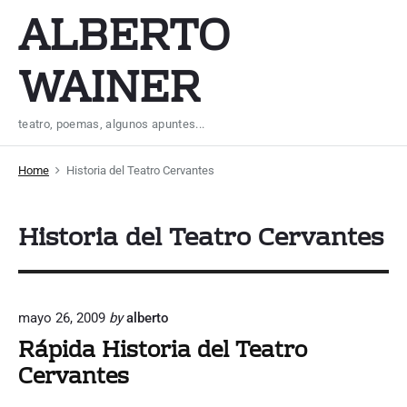
S
ALBERTO
k
i
WAINER
p
t
teatro, poemas, algunos apuntes...
o
c
Home
Historia del Teatro Cervantes
o
n
Historia del Teatro Cervantes
t
e
n
t
mayo 26, 2009
by
alberto
Rápida Historia del Teatro
Cervantes