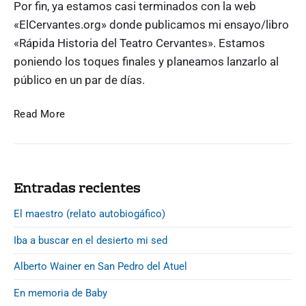
Por fin, ya estamos casi terminados con la web
«ElCervantes.org» donde publicamos mi ensayo/libro
«Rápida Historia del Teatro Cervantes». Estamos
poniendo los toques finales y planeamos lanzarlo al
público en un par de días.
R
Read More
á
p
i
d
P
Entradas recientes
a
r
H
i
El maestro (relato autobiogáfico)
i
m
Iba a buscar en el desierto mi sed
s
a
r
t
Alberto Wainer en San Pedro del Atuel
y
o
S
r
En memoria de Baby