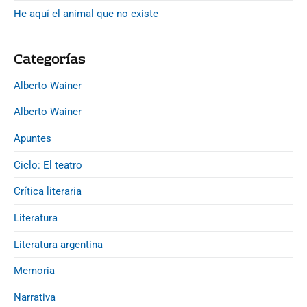
i
i
d
He aquí el animal que no existe
a
e
d
b
e
Categorías
a
l
r
T
Alberto Wainer
e
Alberto Wainer
a
t
Apuntes
r
Ciclo: El teatro
o
C
Crítica literaria
e
r
Literatura
v
Literatura argentina
a
n
Memoria
t
Narrativa
e