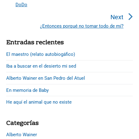
e
DoDo
P
g
r
Next
a
e
¿Entonces porqué no tomar todo de mí?
N
c
v
e
i
i
P
Entradas recientes
x
r
o
ó
t
i
El maestro (relato autobiogáfico)
u
n
p
m
s
d
Iba a buscar en el desierto mi sed
a
o
p
r
e
s
Alberto Wainer en San Pedro del Atuel
o
y
e
t
S
s
En memoria de Baby
n
:
i
t
t
d
He aquí el animal que no existe
:
e
r
b
a
Categorías
a
d
r
Alberto Wainer