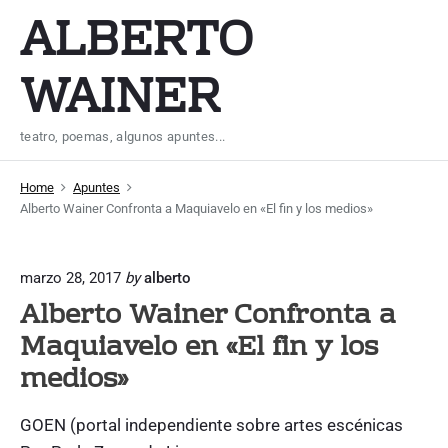
S
ALBERTO
k
i
WAINER
p
t
teatro, poemas, algunos apuntes...
o
c
Home
Apuntes
o
Alberto Wainer Confronta a Maquiavelo en «El fin y los medios»
n
t
marzo 28, 2017
by
alberto
e
Alberto Wainer Confronta a
n
Maquiavelo en «El fin y los
t
medios»
GOEN (portal independiente sobre artes escénicas