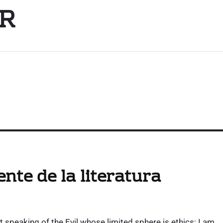
R
nte de la literatura
speaking of the Evil whose limited sphere is ethics; I am