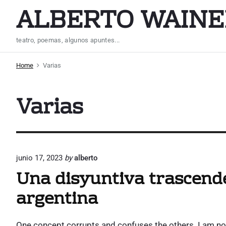
S
ALBERTO WAINE
k
i
teatro, poemas, algunos apuntes...
p
t
Home
Varias
o
c
Varias
o
n
t
e
n
junio 17, 2023
by
alberto
t
Una disyuntiva trascende
argentina
One concept corrupts and confuses the others. I am not 