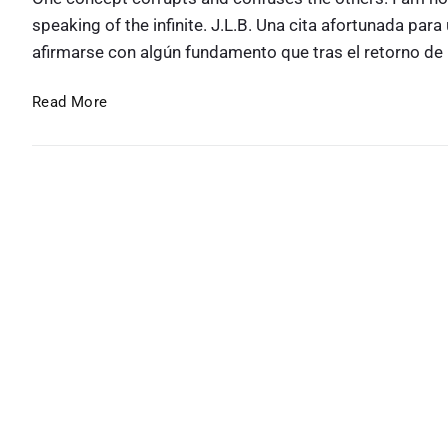
speaking of the infinite. J.L.B. Una cita afortunada pa
afirmarse con algún fundamento que tras el retorno de
U
Read More
n
a
d
i
s
y
u
n
t
i
v
a
t
r