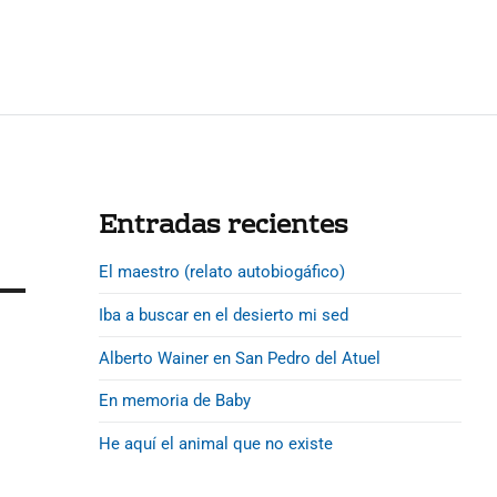
P
Entradas recientes
r
El maestro (relato autobiogáfico)
i
m
Iba a buscar en el desierto mi sed
a
Alberto Wainer en San Pedro del Atuel
r
y
En memoria de Baby
S
He aquí el animal que no existe
i