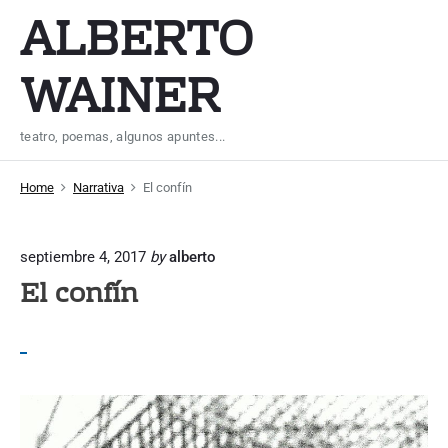
S
ALBERTO
k
i
WAINER
p
t
teatro, poemas, algunos apuntes...
o
c
Home
Narrativa
El confín
o
n
t
septiembre 4, 2017
by
alberto
El confín
e
n
t