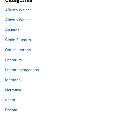
a
Categorías
a
d
r
Alberto Wainer
a
s
Alberto Wainer
Apuntes
Ciclo: El teatro
Crítica literaria
Literatura
Literatura argentina
Memoria
Narrativa
osera
Poesía