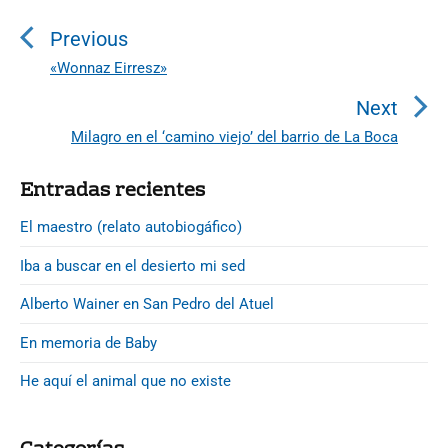
a
v
Previous
e
«Wonnaz Eirresz»
P
g
r
Next
a
e
Milagro en el ‘camino viejo’ del barrio de La Boca
N
c
v
e
i
i
P
Entradas recientes
x
r
o
ó
t
i
El maestro (relato autobiogáfico)
u
n
p
m
s
d
Iba a buscar en el desierto mi sed
a
o
p
r
e
s
Alberto Wainer en San Pedro del Atuel
o
y
e
t
S
s
En memoria de Baby
n
:
i
t
t
d
He aquí el animal que no existe
:
e
r
b