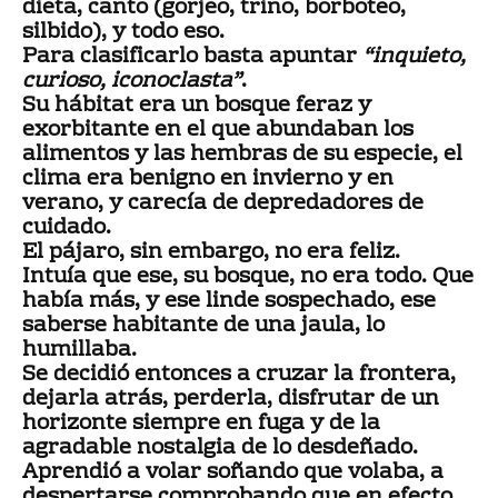
dieta, canto (gorjeo, trino, borboteo,
silbido), y todo eso.
Para clasificarlo basta apuntar
“inquieto,
curioso, iconoclasta”
.
Su hábitat era un bosque feraz y
exorbitante en el que abundaban los
alimentos y las hembras de su especie, el
clima era benigno en invierno y en
verano, y carecía de depredadores de
cuidado.
El pájaro, sin embargo, no era feliz.
Intuía que ese, su bosque, no era todo. Que
había más, y ese linde sospechado, ese
saberse habitante de una jaula, lo
humillaba.
Se decidió entonces a cruzar la frontera,
dejarla atrás, perderla, disfrutar de un
horizonte siempre en fuga y de la
agradable nostalgia de lo desdeñado.
Aprendió a volar soñando que volaba, a
despertarse comprobando que en efecto