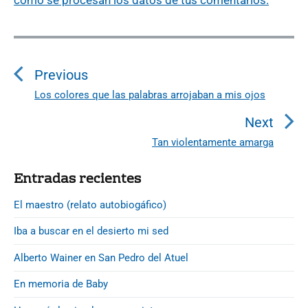
N
a
v
Previous
e
Los colores que las palabras arrojaban a mis ojos
P
g
r
Next
a
e
Tan violentamente amarga
N
c
v
e
i
i
P
Entradas recientes
x
r
o
ó
t
i
El maestro (relato autobiogáfico)
u
n
p
m
s
d
Iba a buscar en el desierto mi sed
a
o
p
r
e
s
Alberto Wainer en San Pedro del Atuel
o
y
e
t
S
s
En memoria de Baby
n
:
i
t