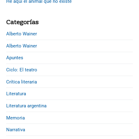
t
d
He aquí el animal que no existe
:
e
r
b
a
Categorías
a
d
r
Alberto Wainer
a
s
Alberto Wainer
Apuntes
Ciclo: El teatro
Crítica literaria
Literatura
Literatura argentina
Memoria
Narrativa