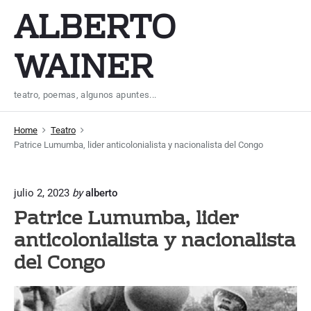
S
ALBERTO
k
i
WAINER
p
t
teatro, poemas, algunos apuntes...
o
c
Home
Teatro
o
Patrice Lumumba, lider anticolonialista y nacionalista del Congo
n
t
julio 2, 2023
by
alberto
e
Patrice Lumumba, lider
n
anticolonialista y nacionalista
t
del Congo