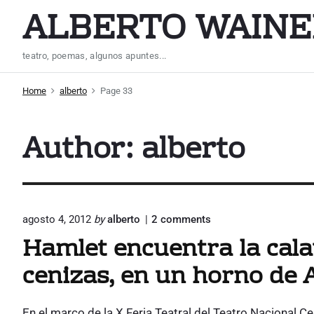
S
ALBERTO WAINE
k
i
teatro, poemas, algunos apuntes...
p
t
Home
alberto
Page 33
o
c
Author: alberto
o
n
t
e
n
o
agosto 4, 2012
by
alberto
2
comments
n
t
Hamlet encuentra la cala
"
H
cenizas, en un horno de 
a
m
l
En el marco de la X Feria Teatral del Teatro Nacional 
e