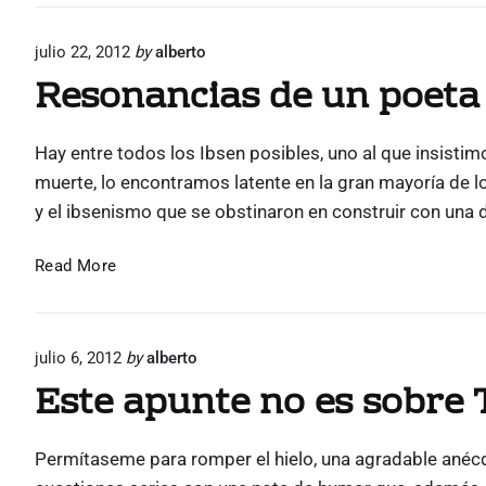
o
a
a
r
c
l
i
julio 22, 2012
by
alberto
t
a
c
Resonancias de un poeta
o
k
c
e
s
a
n
i
l
t
Hay entre todos los Ibsen posibles, uno al que insistimos
n
r
a
muerte, lo encontramos latente en la gran mayoría de 
s
e
v
y el ibsenismo que se obstinaron en construir con una 
c
e
e
e
n
r
n
R
Read More
t
i
a
e
z
i
d
s
a
d
e
s
o
o
Y
,
julio 6, 2012
by
alberto
n
e
o
Este apunte no es sobre
a
n
r
u
n
i
n
c
c
Permítaseme para romper el hielo, una agradable anécdo
h
i
o
k