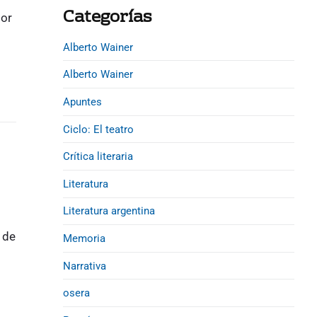
d
Categorías
e
por
b
Alberto Wainer
a
Alberto Wainer
r
Apuntes
Ciclo: El teatro
Crítica literaria
Literatura
Literatura argentina
 de
Memoria
Narrativa
osera