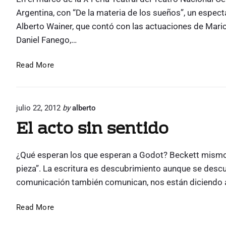
t
Argentina, con “De la materia de los sueños”, un espect
e
Alberto Wainer, que contó con las actuaciones de Marice
n
c
Daniel Fanego,…
u
e
H
Read More
n
t
a
r
m
a
l
l
julio 22, 2012
by
alberto
e
a
El acto sin sentido
c
t
a
e
l
n
a
¿Qué esperan los que esperan a Godot? Beckett mismo lo
c
v
pieza”. La escritura es descubrimiento aunque se descub
e
u
r
comunicación también comunican, nos están diciendo al
e
a
n
d
E
Read More
t
e
l
Y
r