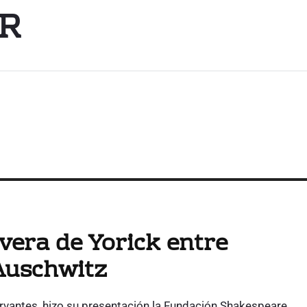
R
vera de Yorick entre
Auschwitz
Cervantes, hizo su presentación la Fundación Shakespeare