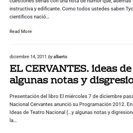
cuestiones serias con una nota de humor que, además 
a
r
e
instructiva y edificante. Como todos ustedes saben Tych
n
s
n
o
científicos nació…
d
t
d
e
e
r
E
u
Read More
A
e
u
s
n
c
s
t
p
c
e
e
o
h
n
diciembre 14, 2011
by
alberto
a
e
w
i
EL CERVANTES. ideas de 
i
p
t
z
t
u
a
algunas notas y disgresio
z
a
n
"
s
t
,
e
Presentación del libro El miércoles 7 de diciembre pasa
e
n
Nacional Cervantes anunció su Programación 2012. En s
n
o
Ideas de Teatro Nacional (…y algunas notas y digresione
u
e
la…
n
s
h
s