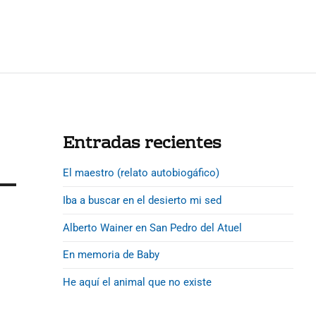
P
Entradas recientes
r
El maestro (relato autobiogáfico)
i
m
Iba a buscar en el desierto mi sed
a
Alberto Wainer en San Pedro del Atuel
r
y
En memoria de Baby
S
He aquí el animal que no existe
i