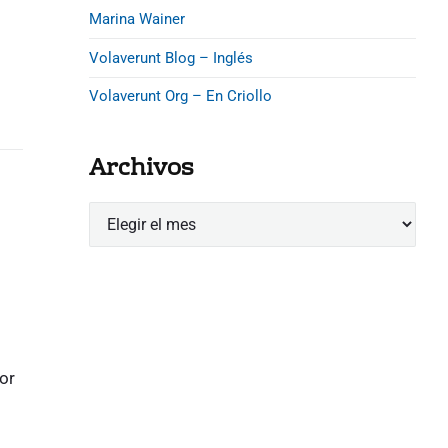
Marina Wainer
Volaverunt Blog – Inglés
Volaverunt Org – En Criollo
Archivos
A
r
c
h
i
v
o
or
s